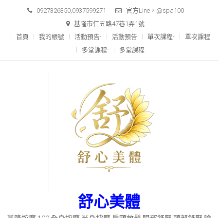
Skip
0927326350,0937599271
官方Line，@spa100
to
基隆市仁五路47巷1弄1號
content
首頁
我的帳號
活動預告-
活動預告
單次課程-
單次課程
多堂課程-
多堂課程
舒心美體