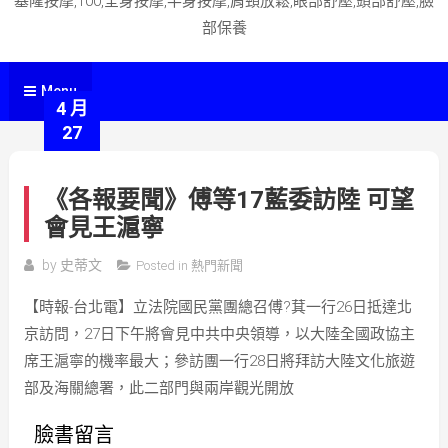
基隆按摩,100,全身按摩,半身按摩,肩頸放鬆,眼部舒壓,頭部舒壓,臉
部保養
Menu
4 月
27
《各報要聞》傅等17藍委訪陸 可望
會見王滬寧
by
史蒂文
Posted in
熱門新聞
【時報-台北電】立法院國民黨團總召傅?萁一行26日抵達北
京訪問，27日下午將會見中共中央領導，以大陸全國政協主
席王滬寧的機率最大；參訪團一行28日將拜訪大陸文化旅遊
部及海關總署，此二部門與兩岸觀光開放
臉書留言