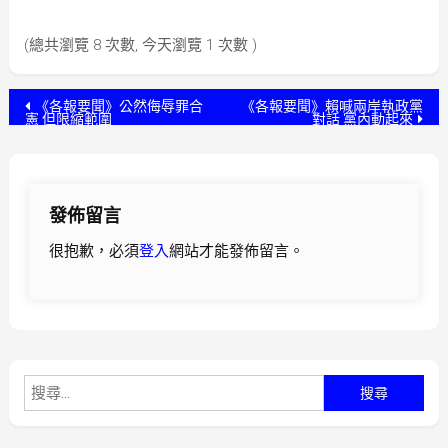
(總共瀏覽 8 次數, 今天瀏覽 1 次數 )
文
《各報要聞》公然侮辱罪合
《各報要聞》賴喊兩岸執政黨
憲 但限縮範圍
對話 黨內動起來
章
導
發佈留言
覽
很抱歉，必須
登入
網站才能發佈留言。
搜
尋
關