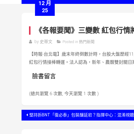
12 月
25
《各報要聞》三變數 紅包行情
by
史蒂文
Posted in
熱門新聞
【時報-台北電】歲末年終倒數計時，台股大盤歷經11
紅包行情接棒轉運。法人認為，新年、農曆雙封關日
臉書留言
(總共瀏覽 6 次數, 今天瀏覽 1 次數 )
文
堅持拆BNT「復必泰」包裝釀延宕？指揮中心：混淆視聽
章