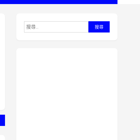
搜
尋
關
鍵
字: