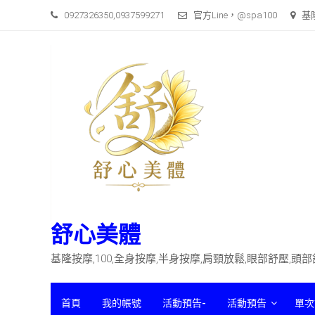
Skip
0927326350,0937599271
官方Line，@spa100
基
to
content
舒心美體
基隆按摩,100,全身按摩,半身按摩,肩頸放鬆,眼部舒壓,頭
首頁
我的帳號
活動預告-
活動預告
單次