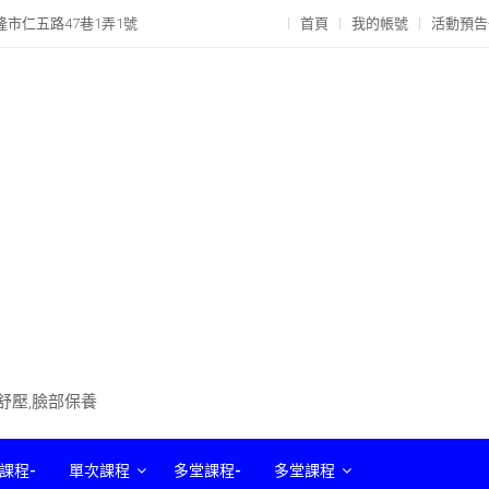
隆市仁五路47巷1弄1號
首頁
我的帳號
活動預告
部舒壓,臉部保養
課程-
單次課程
多堂課程-
多堂課程