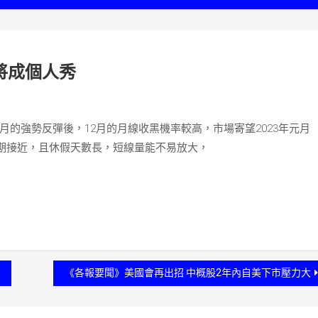
將成個人秀
月的強勢反彈後，12月的月線收黑機率較高，市場寄望2023年元月
期接近，且休假天數長，短線量能不易放大，
《各報要聞》美國會再出招 中概股2年內自美下市壓力大