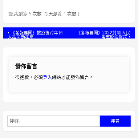
(總共瀏覽 6 次數, 今天瀏覽 1 次數 )
文
《各報要聞》搶疫後跨年 四
《各報要聞》2022封關 人民
大超商動起來
幣重貶股慘跌
章
導
發佈留言
覽
很抱歉，必須
登入
網站才能發佈留言。
搜
尋
關