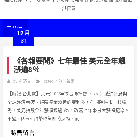
基隆按摩,100,全身按摩,半身按摩,肩頸放鬆,眼部舒壓,頭部舒壓,臉
部保養
Menu
12 月
31
《各報要聞》七年最佳 美元全年飆
漲逾8％
by
史蒂文
Posted in
熱門新聞
【時報-台北電】美元2022年挾著聯準會（Fed）激進升息與
全球經濟看疲、避險資金湧進的雙利多，在國際匯市一枝獨
秀，美元指數全年漲幅超過8％，改寫七年來最大漲幅紀錄。
不過，因Fed貨幣政策即將反轉，而
臉書留言