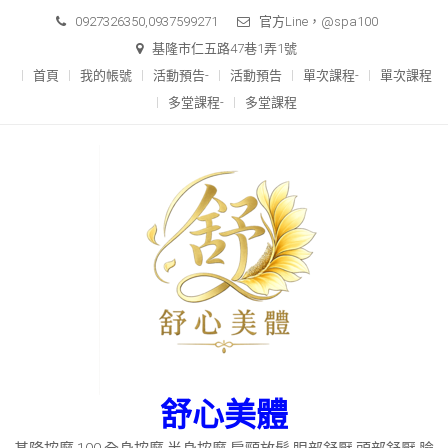
Skip
0927326350,0937599271
官方Line，@spa100
to
基隆市仁五路47巷1弄1號
content
首頁
我的帳號
活動預告-
活動預告
單次課程-
單次課程
多堂課程-
多堂課程
舒心美體