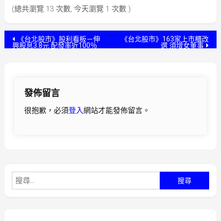
(總共瀏覽 13 次數, 今天瀏覽 1 次數 )
文
《台北股市》股利看板－伸
《台北股市》163家上市櫃改
興股息3.8元 配發率近100％
選 須增女董事
章
導
發佈留言
覽
很抱歉，必須
登入
網站才能發佈留言。
搜
尋
關
鍵