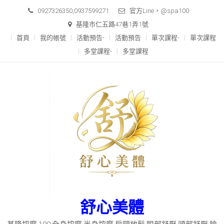
Skip
0927326350,0937599271
官方Line，@spa100
to
基隆市仁五路47巷1弄1號
content
首頁
我的帳號
活動預告-
活動預告
單次課程-
單次課程
多堂課程-
多堂課程
舒心美體