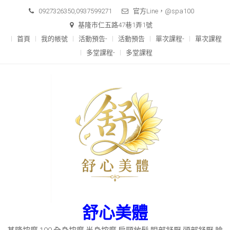
Skip
0927326350,0937599271
官方Line，@spa100
to
基隆市仁五路47巷1弄1號
content
首頁
我的帳號
活動預告-
活動預告
單次課程-
單次課程
多堂課程-
多堂課程
舒心美體