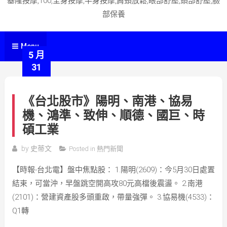
基隆按摩,100,全身按摩,半身按摩,肩頸放鬆,眼部舒壓,頭部舒壓,臉
部保養
Menu
5 月
31
《台北股市》陽明、南港、協易
機、鴻準、致伸、順德、國巨、時
碩工業
by
史蒂文
Posted in
熱門新聞
【時報-台北電】盤中焦點股： 1.陽明(2609)：今5月30日處置
結束，可當沖，早盤跳空開高攻80元高檔後震盪。 2.南港
(2101)：營建資產股多頭重啟，帶量強彈。 3.協易機(4533)：
Q1轉