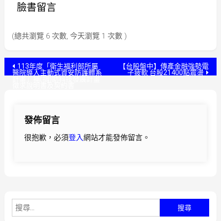
臉書留言
(總共瀏覽 6 次數, 今天瀏覽 1 次數 )
文
113年度「衛生福利部所屬
【台股盤中】傳產金融強勢電
醫院導入主動式資安防護體系
子疲軟 台股21400點震盪
計畫」補(捐)助科技發展計畫
章
徵求說明書及契約書
導
發佈留言
覽
很抱歉，必須
登入
網站才能發佈留言。
搜
尋