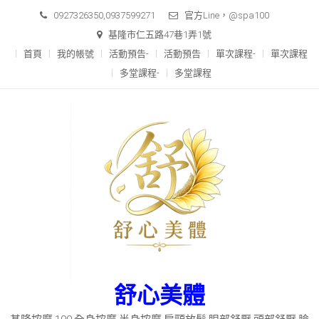
Skip
0927326350,0937599271
官方Line，@spa100
to
基隆市仁五路47巷1弄1號
content
首頁
我的帳號
活動預告-
活動預告
單次課程-
單次課程
多堂課程-
多堂課程
舒心美體