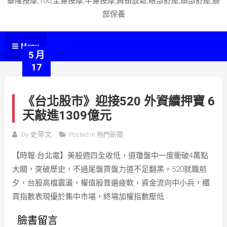
基隆按摩,100,全身按摩,半身按摩,肩頸放鬆,眼部舒壓,頭部舒壓,臉
部保養
Menu
5 月
17
《台北股市》迎接520 外資續押寶 6
天敲進1309億元
by
史蒂文
Posted in
熱門新聞
【時報-台北電】美股週四全收低，道瓊盤中一度衝破4萬點
大關，突破歷史，不過尾盤買盤力道不足翻黑。520就職前
夕，台股高檔震盪，權值股普遍疲軟，資金流向中小兵，櫃
買指數表現優於集中市場，終場加權指數壓低
臉書留言