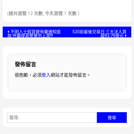
(總共瀏覽 12 次數, 今天瀏覽 1 次數 )
文
不明人士假冒健保署通知退
520前最後交易日 三大法人買
款 呼籲提高警覺勿上當!!!
超93.79億元
章
導
發佈留言
覽
很抱歉，必須
登入
網站才能發佈留言。
搜
尋
關