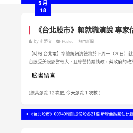
5 月
18
《台北股市》賴就職演說 專家
by
史蒂文
Posted in
熱門新聞
【時報-台北電】準總統賴清德將於下周一（20日）
台股受美股影響較大，且綠營持續執政，蔡政府的政
臉書留言
(總共瀏覽 12 次數, 今天瀏覽 1 次數 )
文
《台北股市》00940增刪成份股各21檔 新增金融股佔比
章