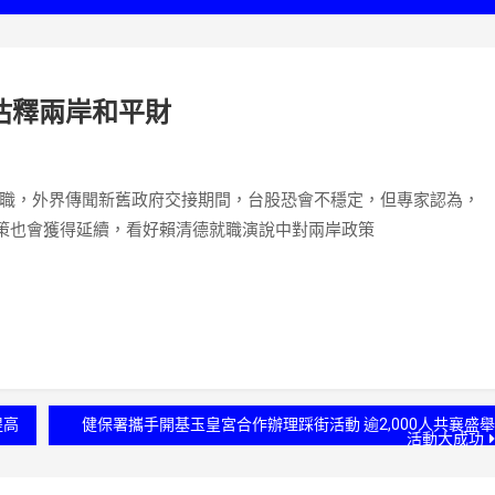
估釋兩岸和平財
就職，外界傳聞新舊政府交接期間，台股恐會不穩定，但專家認為，
策也會獲得延續，看好賴清德就職演說中對兩岸政策
提高
健保署攜手開基玉皇宮合作辦理踩街活動 逾2,000人共襄盛舉
活動大成功