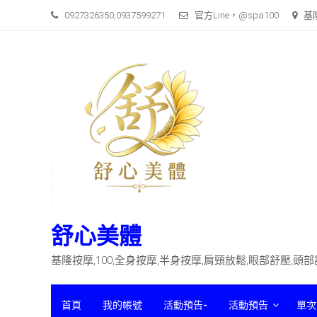
Skip
0927326350,0937599271
官方Line，@spa100
基
to
content
舒心美體
基隆按摩,100,全身按摩,半身按摩,肩頸放鬆,眼部舒壓,頭
首頁
我的帳號
活動預告-
活動預告
單次