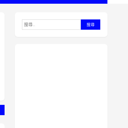
搜
尋
關
鍵
字: