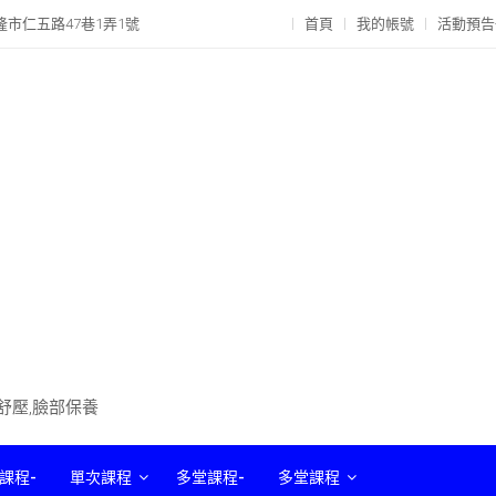
隆市仁五路47巷1弄1號
首頁
我的帳號
活動預告
部舒壓,臉部保養
課程-
單次課程
多堂課程-
多堂課程