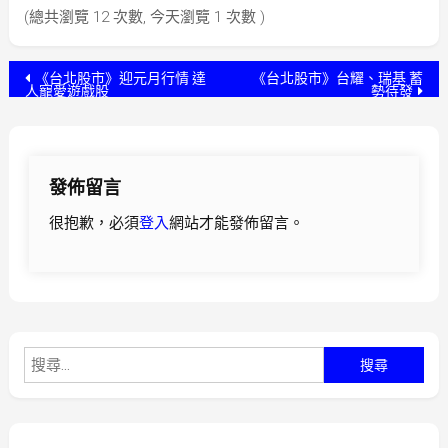
(總共瀏覽 12 次數, 今天瀏覽 1 次數 )
文
《台北股市》迎元月行情 達
《台北股市》台耀、瑞基 蓄
人寵愛遊戲股
勢待發
章
導
發佈留言
覽
很抱歉，必須
登入
網站才能發佈留言。
搜
尋
關
鍵