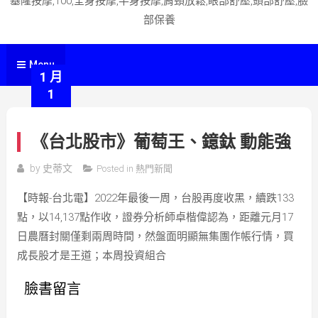
基隆按摩,100,全身按摩,半身按摩,肩頸放鬆,眼部舒壓,頭部舒壓,臉
部保養
Menu
1 月
1
《台北股市》葡萄王、鐿鈦 動能強
by
史蒂文
Posted in
熱門新聞
【時報-台北電】2022年最後一周，台股再度收黑，續跌133
點，以14,137點作收，證券分析師卓楷偉認為，距離元月17
日農曆封關僅剩兩周時間，然盤面明顯無集團作帳行情，買
成長股才是王道；本周投資組合
臉書留言