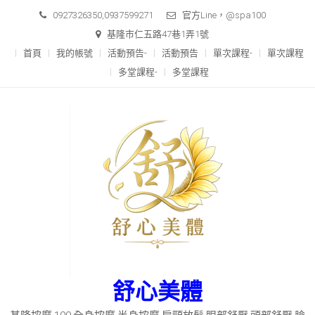
Skip
0927326350,0937599271
官方Line，@spa100
to
基隆市仁五路47巷1弄1號
content
首頁
我的帳號
活動預告-
活動預告
單次課程-
單次課程
多堂課程-
多堂課程
舒心美體