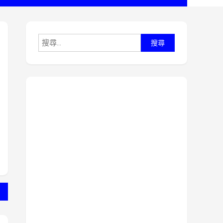
搜
尋
關
鍵
字: