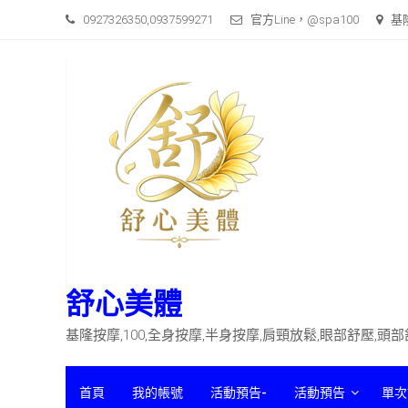
Skip
0927326350,0937599271
官方Line，@spa100
基
to
content
舒心美體
基隆按摩,100,全身按摩,半身按摩,肩頸放鬆,眼部舒壓,頭
首頁
我的帳號
活動預告-
活動預告
單次