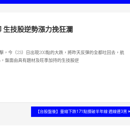
 生技股逆勢漲力挽狂瀾
擊，今（23）日出現200點的大跌，將昨天反彈的全都吐回去，航
2％，盤面由具有題材及旺季加持的生技股逆
【台股盤後】量縮下跌171點摜破半年線 週線連3黑