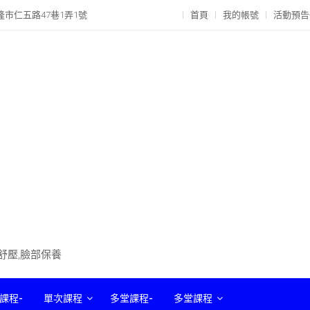
隆市仁五路47巷1弄1號
首頁
我的帳號
活動預告
部舒壓,臉部保養
課程-
單次課程
多堂課程-
多堂課程