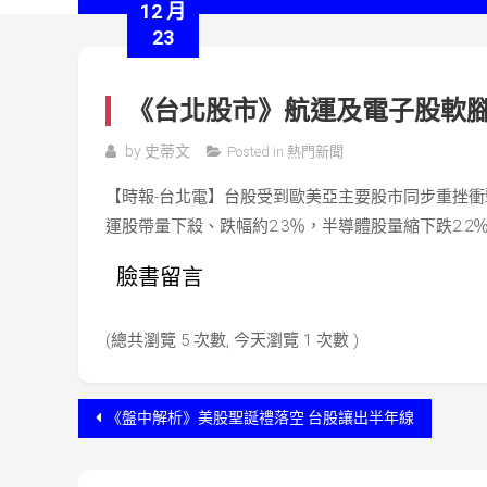
12 月
23
《台北股市》航運及電子股軟腳
by
史蒂文
Posted in
熱門新聞
【時報-台北電】台股受到歐美亞主要股市同步重挫衝
運股帶量下殺、跌幅約2.3％，半導體股量縮下跌2.
臉書留言
(總共瀏覽 5 次數, 今天瀏覽 1 次數 )
文
《盤中解析》美股聖誕禮落空 台股讓出半年線
章