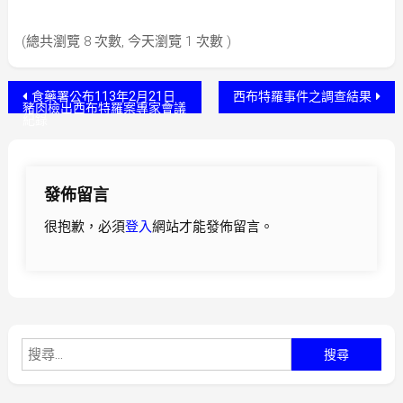
(總共瀏覽 8 次數, 今天瀏覽 1 次數 )
文
食藥署公布113年2月21日
西布特羅事件之調查結果
豬肉檢出西布特羅案專家會議
紀錄
章
導
發佈留言
覽
很抱歉，必須
登入
網站才能發佈留言。
搜
尋
關