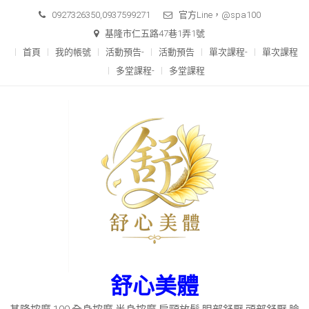
Skip
0927326350,0937599271
官方Line，@spa100
to
基隆市仁五路47巷1弄1號
content
首頁
我的帳號
活動預告-
活動預告
單次課程-
單次課程
多堂課程-
多堂課程
舒心美體