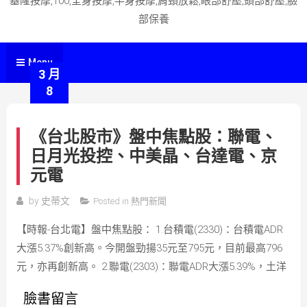
基隆按摩,100,全身按摩,半身按摩,肩頸放鬆,眼部舒壓,頭部舒壓,臉
部保養
Menu
3 月
8
《台北股市》盤中焦點股：聯電、
日月光投控、中美晶、台達電、京
元電
by
史蒂文
Posted in
熱門新聞
【時報-台北電】盤中焦點股： 1.台積電(2330)：台積電ADR
大漲5.37%創新高。今開盤勁揚35元至795元，目前最高796
元，亦再創新高。 2.聯電(2303)：聯電ADR大漲5.39%，土洋
臉書留言