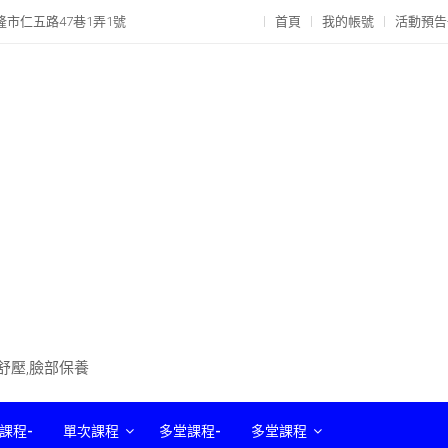
隆市仁五路47巷1弄1號
首頁
我的帳號
活動預告
部舒壓,臉部保養
課程-
單次課程
多堂課程-
多堂課程