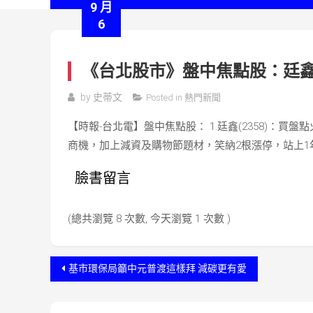
9 月
6
《台北股市》盤中焦點股：廷
by
史蒂文
Posted in
熱門新聞
【時報-台北電】盤中焦點股： 1.廷鑫(2358)：買盤
商機，加上減資及購物節題材，笑納2根漲停，站上1年高峰
臉書留言
(總共瀏覽 8 次數, 今天瀏覽 1 次數 )
文
基市環保局籲中元普渡這樣拜 減碳更有愛
章