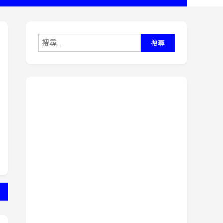
搜
尋
關
鍵
字: