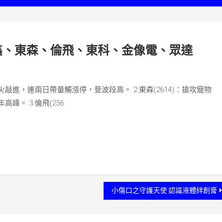
鑫、東森、倫飛、東科、金像電、眾達
點火敲進，連兩日帶量觸漲停，登波段高。 2.東森(2614)：搶攻寵物
。 3.倫飛(236
小傷口之守護天使 認識液體絆創膏