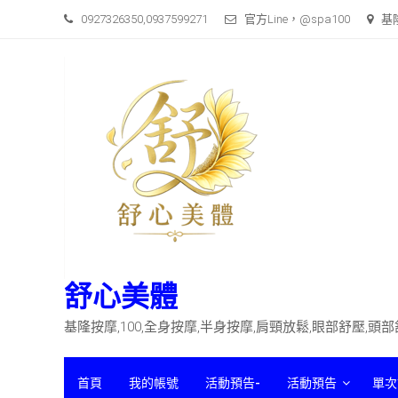
Skip
0927326350,0937599271
官方Line，@spa100
基
to
content
舒心美體
基隆按摩,100,全身按摩,半身按摩,肩頸放鬆,眼部舒壓,頭
首頁
我的帳號
活動預告-
活動預告
單次