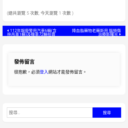
(總共瀏覽 5 次數, 今天瀏覽 1 次數 )
文
112年報廢警用汽車6輛(含
降血脂藥物老藥新用 腦損傷
拖吊車1輛)及機車72輛拍賣
治療新曙光
章
導
發佈留言
覽
很抱歉，必須
登入
網站才能發佈留言。
搜
尋
關