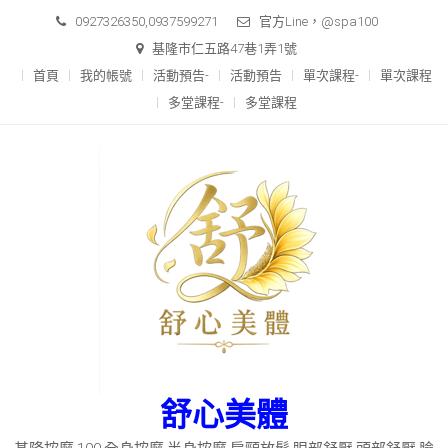
Skip
0927326350,0937599271
官方Line，@spa100
to
基隆市仁五路47巷1弄1號
content
首頁
我的帳號
活動預告-
活動預告
單次課程-
單次課程
多堂課程-
多堂課程
舒心美體