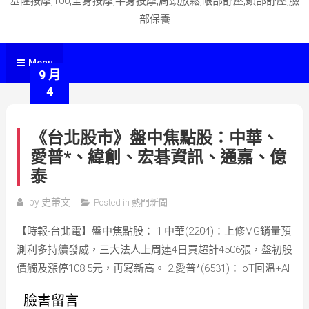
基隆按摩,100,全身按摩,半身按摩,肩頸放鬆,眼部舒壓,頭部舒壓,臉
部保養
Menu
9 月
4
《台北股市》盤中焦點股：中華、
愛普*、緯創、宏碁資訊、通嘉、億
泰
by
史蒂文
Posted in
熱門新聞
【時報-台北電】盤中焦點股： 1.中華(2204)：上修MG銷量預
測利多持續發威，三大法人上周連4日買超計4506張，盤初股
價觸及漲停108.5元，再寫新高。 2.愛普*(6531)：IoT回溫+AI
臉書留言