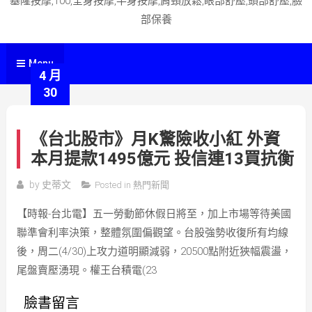
基隆按摩,100,全身按摩,半身按摩,肩頸放鬆,眼部舒壓,頭部舒壓,臉
部保養
Menu
4 月
30
《台北股市》月K驚險收小紅 外資
本月提款1495億元 投信連13買抗衡
by
史蒂文
Posted in
熱門新聞
【時報-台北電】五一勞動節休假日將至，加上市場等待美國
聯準會利率決策，整體氛圍偏觀望。台股強勢收復所有均線
後，周二(4/30)上攻力道明顯減弱，20500點附近狹幅震盪，
尾盤賣壓湧現。權王台積電(23
臉書留言