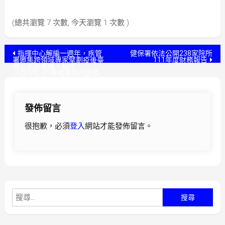
(總共瀏覽 7 次數, 今天瀏覽 1 次數 )
文
指揮中心解編一週年，疾管
健保署依法公開238家院所
署邀集跨領域專家擘劃疫後臺
111年度財務報告
灣公衛新策略，發布
章
《COVID-19後疫情時代防疫
政策白皮書》，精進我國防疫
體系
導
發佈留言
覽
很抱歉，必須
登入
網站才能發佈留言。
搜
尋
關