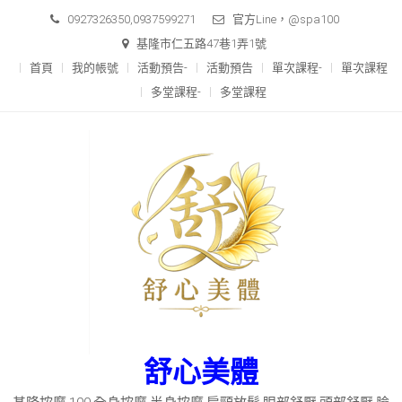
Skip
0927326350,0937599271
官方Line，@spa100
to
基隆市仁五路47巷1弄1號
content
首頁
我的帳號
活動預告-
活動預告
單次課程-
單次課程
多堂課程-
多堂課程
舒心美體