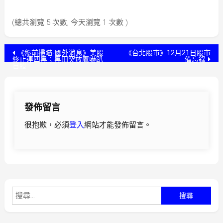
(總共瀏覽 5 次數, 今天瀏覽 1 次數 )
文
《盤前掃瞄-國外消息》美股
《台北股市》12月21日股市
終止連四黑；黑田突放鷹嚇趴
備忘錄
日股
章
導
發佈留言
覽
很抱歉，必須
登入
網站才能發佈留言。
搜
尋
關