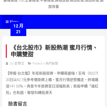
基隆按摩,100,全身按摩,半身按摩,肩頸放鬆,眼部舒壓,頭部舒壓,臉
部保養
Menu
12 月
21
《台北股市》新股熱潮 蜜月行情、
申購雙甜
by
史蒂文
Posted in
熱門新聞
【時報-台北電】年底新股掛牌、申購兩邊嗨！巨有（8227）
20日以42.7元參考價掛牌上櫃，蜜月行情逆勢獨走，終場飆
漲141.33％，再登今年掛牌首日漲幅新高；新股申購「搶紅
包」也有戲，聯發科轉投資天
臉書留言