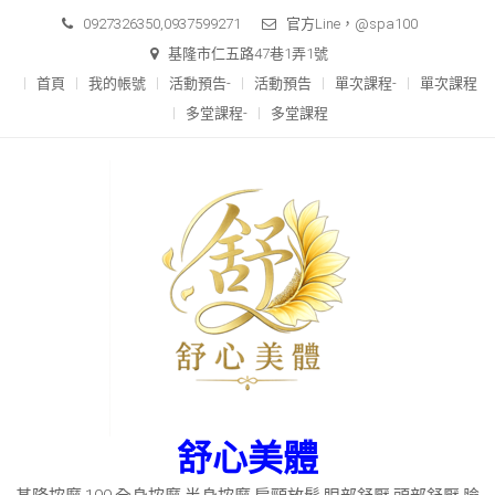
Skip
0927326350,0937599271
官方Line，@spa100
to
基隆市仁五路47巷1弄1號
content
首頁
我的帳號
活動預告-
活動預告
單次課程-
單次課程
多堂課程-
多堂課程
舒心美體