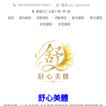
Skip
0927326350,0937599271
官方Line，@spa100
to
基隆市仁五路47巷1弄1號
content
首頁
我的帳號
活動預告-
活動預告
單次課程-
單次課程
多堂課程-
多堂課程
舒心美體