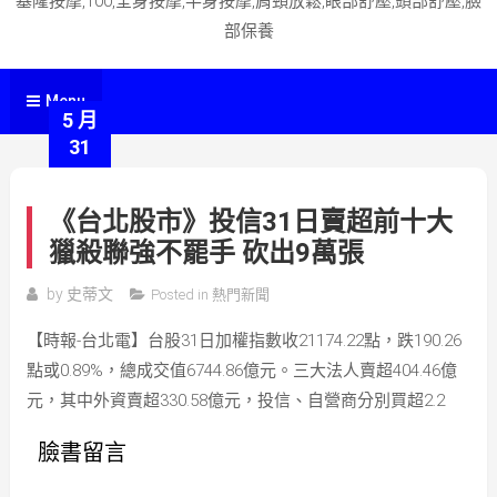
基隆按摩,100,全身按摩,半身按摩,肩頸放鬆,眼部舒壓,頭部舒壓,臉
部保養
Menu
5 月
31
《台北股市》投信31日賣超前十大
獵殺聯強不罷手 砍出9萬張
by
史蒂文
Posted in
熱門新聞
【時報-台北電】台股31日加權指數收21174.22點，跌190.26
點或0.89%，總成交值6744.86億元。三大法人賣超404.46億
元，其中外資賣超330.58億元，投信、自營商分別買超2.2
臉書留言