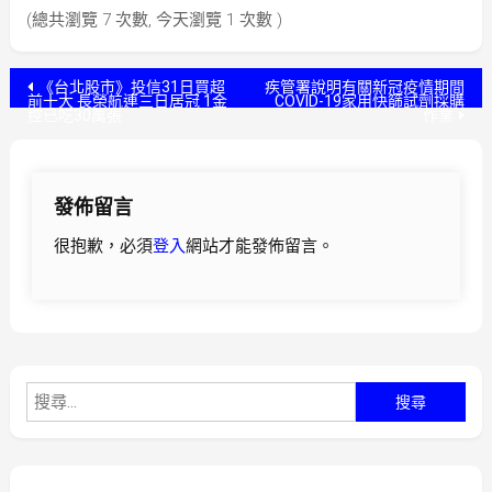
(總共瀏覽 7 次數, 今天瀏覽 1 次數 )
文
《台北股市》投信31日買超
疾管署說明有關新冠疫情期間
前十大 長榮航連三日居冠 1金
COVID-19家用快篩試劑採購
控已吃30萬張
作業
章
導
發佈留言
覽
很抱歉，必須
登入
網站才能發佈留言。
搜
尋
關
鍵