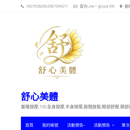
Skip
0927326350,0937599271
官方Line，@spa100
基
to
content
舒心美體
基隆按摩,100,全身按摩,半身按摩,肩頸放鬆,眼部舒壓,頭
首頁
我的帳號
活動預告-
活動預告
單次