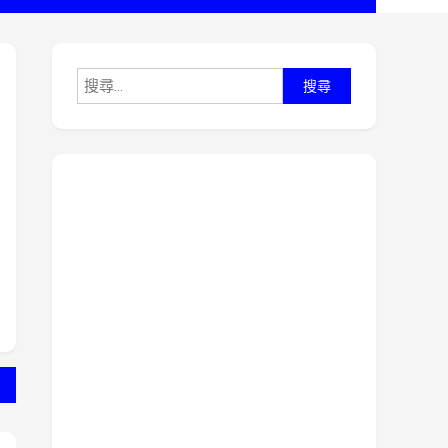
搜
尋
關
鍵
字: