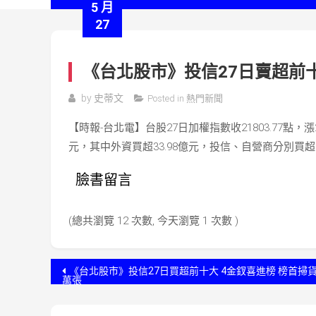
5 月
27
《台北股市》投信27日賣超前
by
史蒂文
Posted in
熱門新聞
【時報-台北電】台股27日加權指數收21803.77點，漲23
元，其中外資買超33.98億元，投信、自營商分別買超2
臉書留言
(總共瀏覽 12 次數, 今天瀏覽 1 次數 )
文
《台北股市》投信27日買超前十大 4金釵喜進榜 榜首掃貨4
萬張
章