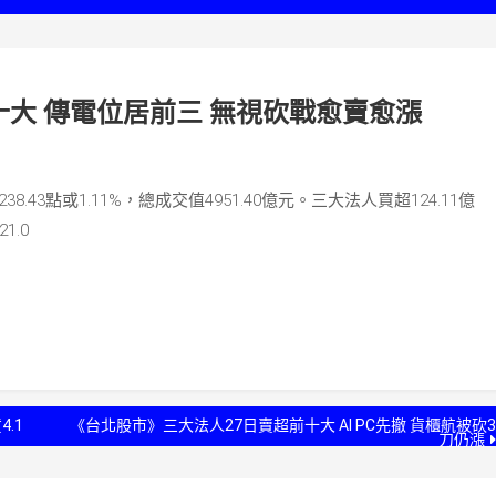
十大 傳電位居前三 無視砍戰愈賣愈漲
8.43點或1.11%，總成交值4951.40億元。三大法人買超124.11億
1.0
.1
《台北股市》三大法人27日賣超前十大 AI PC先撤 貨櫃航被砍3
刀仍漲