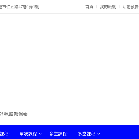
隆市仁五路47巷1弄1號
首頁
我的帳號
活動預告
部舒壓,臉部保養
課程-
單次課程
多堂課程-
多堂課程