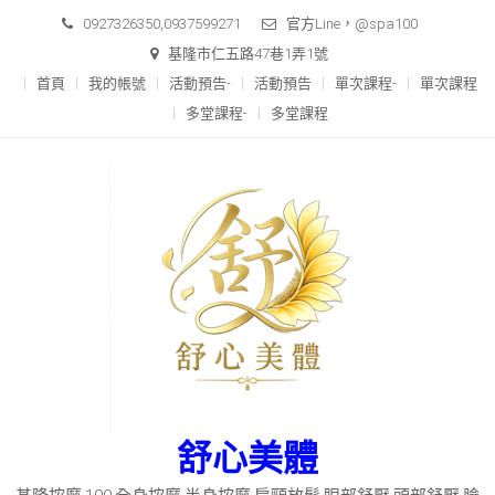
Skip
0927326350,0937599271
官方Line，@spa100
to
基隆市仁五路47巷1弄1號
content
首頁
我的帳號
活動預告-
活動預告
單次課程-
單次課程
多堂課程-
多堂課程
舒心美體