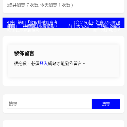
(總共瀏覽 7 次數, 今天瀏覽 1 次數 )
文
停止適用「收取掛號費參考
《台北股市》外資07日買超
範圍」，持續關注收費情形，
前十大 它拉下一哥稱雄 2檔高
確保 民眾就醫權利
顏「殖」吃香
章
導
發佈留言
覽
很抱歉，必須
登入
網站才能發佈留言。
搜
尋
關
鍵