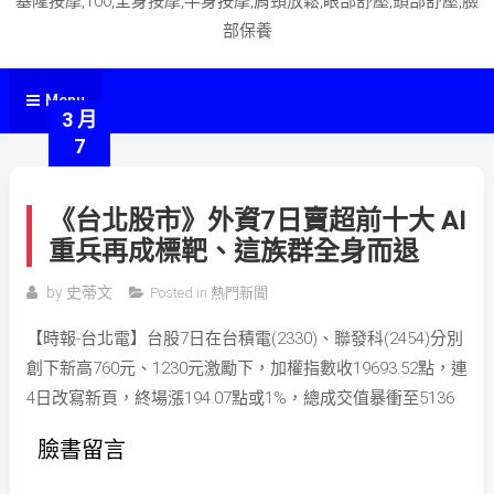
基隆按摩,100,全身按摩,半身按摩,肩頸放鬆,眼部舒壓,頭部舒壓,臉
部保養
Menu
3 月
7
《台北股市》外資7日賣超前十大 AI
重兵再成標靶、這族群全身而退
by
史蒂文
Posted in
熱門新聞
【時報-台北電】台股7日在台積電(2330)、聯發科(2454)分別
創下新高760元、1230元激勵下，加權指數收19693.52點，連
4日改寫新頁，終場漲194.07點或1%，總成交值暴衝至5136
臉書留言