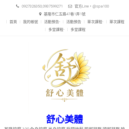
Skip
0927326350,0937599271
官方Line，@spa100
to
基隆市仁五路47巷1弄1號
content
首頁
我的帳號
活動預告-
活動預告
單次課程-
單次課程
多堂課程-
多堂課程
舒心美體