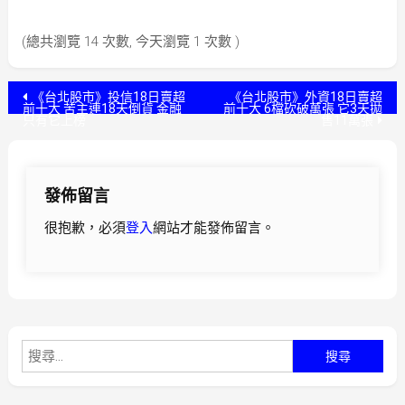
(總共瀏覽 14 次數, 今天瀏覽 1 次數 )
文
《台北股市》投信18日賣超
《台北股市》外資18日賣超
前十大 苦主連18天倒貨 金融
前十大 6檔砍破萬張 它3天拋
只有它上榜
售11萬張
章
導
發佈留言
覽
很抱歉，必須
登入
網站才能發佈留言。
搜
尋
關