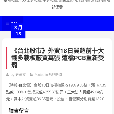
基隆按摩,100,全身按摩,半身按摩,肩頸放鬆,眼部舒壓,頭部舒壓,臉
部保養
Menu
3 月
18
《台北股市》外資18日買超前十大
翻多載板廠買萬張 這檔PCB重新受
寵
by
史蒂文
Posted in
熱門新聞
【時報-台北電】台股18日加權指數收19879.85點，漲197.35
點或1.00%，總成交值4255.37億元。三大法人買超49.64億
元，其中外資賣超86.35億元，投信、自營商分別買超132.0
臉書留言