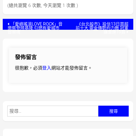
(總共瀏覽 6 次數, 今天瀏覽 1 次數 )
文
「愛嶼搖滾LOVE ROCK」音
《台北股市》投信13日買超
樂祭登陸基隆 引燃有愛城市
前十大 電金傳勢均力敵 冠軍
音樂魂
鑲金連10買
章
導
發佈留言
覽
很抱歉，必須
登入
網站才能發佈留言。
搜
尋
關
鍵