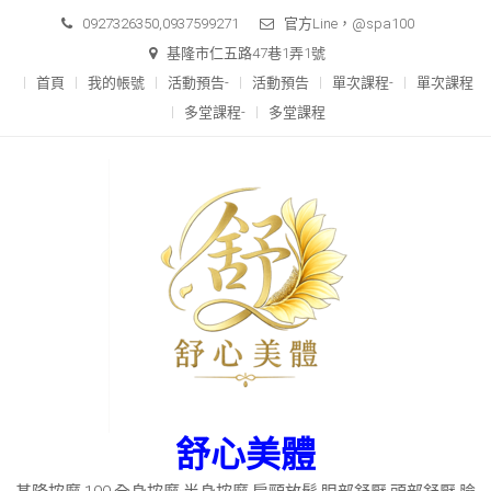
Skip
0927326350,0937599271
官方Line，@spa100
to
基隆市仁五路47巷1弄1號
content
首頁
我的帳號
活動預告-
活動預告
單次課程-
單次課程
多堂課程-
多堂課程
舒心美體