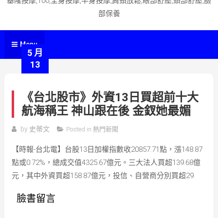
基隆按摩,100,全身按摩,半身按摩,肩頸放鬆,眼部舒壓,頭部舒壓,臉
部保養
Menu
5 月
13
《台北股市》外資13日買超前十大
航海稱王 神山跟在後 金釵她最媚
by
史蒂文
Posted in
熱門新聞
【時報-台北電】台股13日加權指數收20857.71點，漲148.87
點或0.72%，總成交值4325.67億元。三大法人買超139.68億
元，其中外資買超158.87億元，投信、自營商分別買超29.
臉書留言