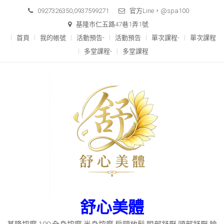
Skip
0927326350,0937599271
官方Line，@spa100
to
基隆市仁五路47巷1弄1號
content
首頁
我的帳號
活動預告-
活動預告
單次課程-
單次課程
多堂課程-
多堂課程
舒心美體