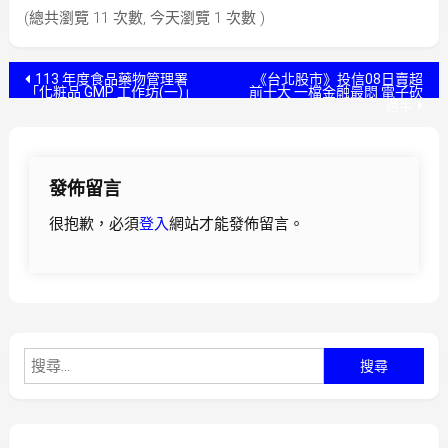
(總共瀏覽 11 次數, 今天瀏覽 1 次數 )
文
113 年度食品藥物管理署
《台北股市》投信08日賣超
「化粧品 GMP 工作坊(一)」
前十大 一檔金融最悶 電子砍
過半
章
導
發佈留言
覽
很抱歉，必須
登入
網站才能發佈留言。
搜
尋
關
鍵