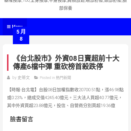
基隆按摩,100,全身按摩,半身按摩,肩頸放鬆,眼部舒壓,頭部舒壓,臉
部保養
Menu
5 月
8
《台北股市》外資08日賣超前十大
傳產6檔中彈 重砍榜首殺跌停
by
史蒂文
Posted in
熱門新聞
【時報-台北電】台股08日加權指數收20700.51點，漲46.98點
或0.23%，總成交值4245.40億元。三大法人買超40.77億元，
其中外資買超23.88億元，投信、自營商分別買超19.36億
臉書留言