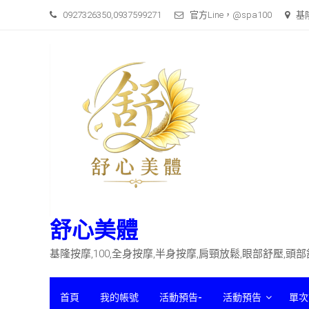
Skip
0927326350,0937599271
官方Line，@spa100
基
to
content
舒心美體
基隆按摩,100,全身按摩,半身按摩,肩頸放鬆,眼部舒壓,頭
首頁
我的帳號
活動預告-
活動預告
單次