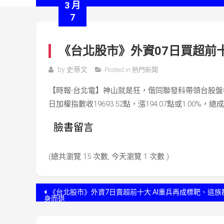
3 月
7
《台北股市》外資07日買超前十
by
史蒂文
Posted in
熱門新聞
【時報-台北電】神山就是狂，偕同聯發科帶領台股盤中
日加權指數收19693.52點，漲194.07點或1.00%，總成
臉書留言
(總共瀏覽 15 次數, 今天瀏覽 1 次數 )
文
《台北股市》外資7日賣超前十大 AI重兵再成標靶、這族
身而退
章