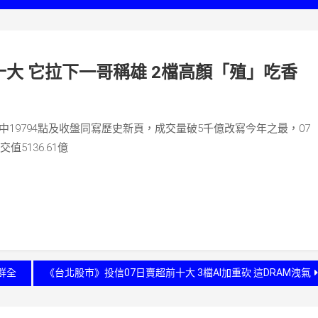
大 它拉下一哥稱雄 2檔高顏「殖」吃香
19794點及收盤同寫歷史新頁，成交量破5千億改寫今年之最，07
交值5136.61億
群全
《台北股市》投信07日賣超前十大 3檔AI加重砍 這DRAM洩氣