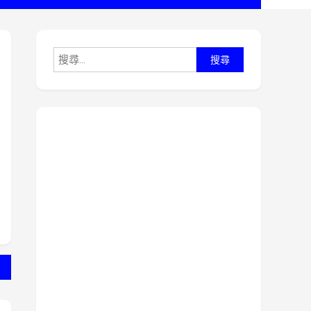
搜
尋
關
鍵
字: