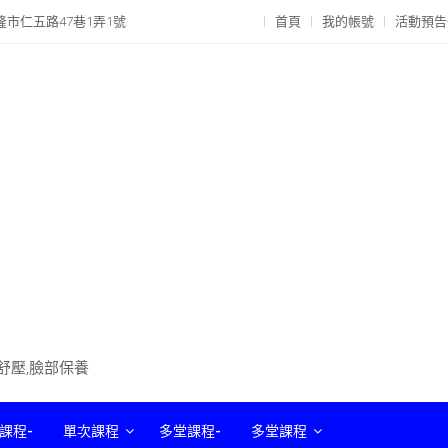
隆市仁五路47巷1弄1號
首頁
我的帳號
活動預告
部舒壓,臉部保養
課程-
單次課程
多堂課程-
多堂課程