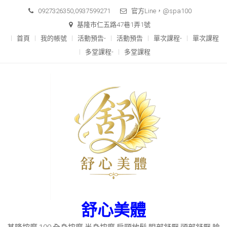
Skip
0927326350,0937599271
官方Line，@spa100
to
基隆市仁五路47巷1弄1號
content
首頁
我的帳號
活動預告-
活動預告
單次課程-
單次課程
多堂課程-
多堂課程
舒心美體