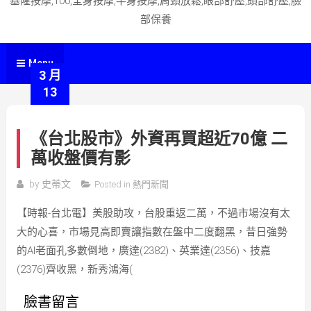
基隆按摩,100,全身按摩,半身按摩,肩頸放鬆,眼部舒壓,頭部舒壓,臉
部保養
Menu
3 月
13
《台北股市》外資再買超近70億 二
萬收盤價有影
by
史蒂文
Posted in
熱門新聞
【時報-台北電】美股助攻，台股重返二萬，不過市場沒有太
大的心喜，市場見高即賣讓指數在盤中二度翻黑，昔日強勢
的AI老面孔多數倒地，廣達(2382)、英業達(2356)、技嘉
(2376)齊收黑，新秀鴻海(
臉書留言