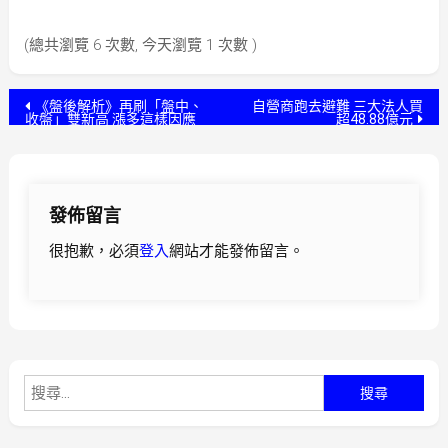
(總共瀏覽 6 次數, 今天瀏覽 1 次數 )
文
《盤後解析》再刷「盤中、
自營商跑去避難 三大法人買
收盤」雙新高 漲多這樣因應
超48.88億元
章
導
發佈留言
覽
很抱歉，必須
登入
網站才能發佈留言。
搜
尋
關