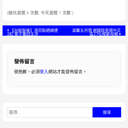
(總共瀏覽 6 次數, 今天瀏覽 1 次數 )
文
【台股盤後】漲百點週線連
溫馨五月情 謝國樑表揚中正
2紅 電子重回主流
區27位模範母親
章
導
發佈留言
覽
很抱歉，必須
登入
網站才能發佈留言。
搜
尋
關