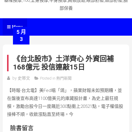
基隆按摩,100,全身按摩,半身按摩,肩頸放鬆,眼部舒壓,頭部舒壓,臉
部保養
Menu
5 月
3
《台北股市》土洋齊心 外資回補
168億元 投信連敲15日
by
史蒂文
Posted in
熱門新聞
【時報-台北電】美Fed唱「鴿」，蘋果財報未如預期糟，並
在盤後宣布高達1100億美元的庫藏股計畫，為史上最狂規
模，激勵台股今日一度飆近300點衝上20521點，電子權值股
接棒不順，收斂漲點直至終場。今
臉書留言