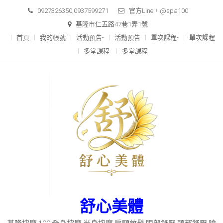
Skip
0927326350,0937599271
官方Line，@spa100
to
基隆市仁五路47巷1弄1號
content
首頁
我的帳號
活動預告-
活動預告
單次課程-
單次課程
多堂課程-
多堂課程
舒心美體