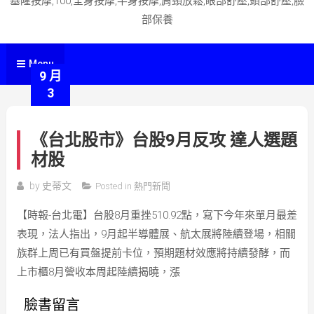
基隆按摩,100,全身按摩,半身按摩,肩頸放鬆,眼部舒壓,頭部舒壓,臉
部保養
Menu
9 月
3
《台北股市》台股9月反攻 達人選題
材股
by
史蒂文
Posted in
熱門新聞
【時報-台北電】台股8月重挫510.92點，寫下今年來單月最差
表現，法人指出，9月起半導體展、航太展將陸續登場，相關
族群上周已有買盤提前卡位，預期題材效應將持續發酵，而
上市櫃8月營收本周起陸續揭曉，漲
臉書留言