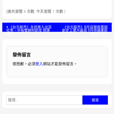
(總共瀏覽 6 次數, 今天瀏覽 1 次數 )
文
《台北股市》全訊進入出貨
《台北股市》8月自營商賣超
旺季、中裕雙題材助攻 營運
創史上單月最高 9月待蘋果新
添翼
機拉人氣
章
導
發佈留言
覽
很抱歉，必須
登入
網站才能發佈留言。
搜
尋
關