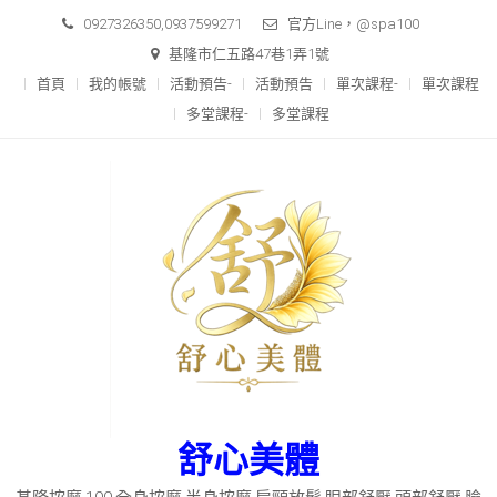
Skip
0927326350,0937599271
官方Line，@spa100
to
基隆市仁五路47巷1弄1號
content
首頁
我的帳號
活動預告-
活動預告
單次課程-
單次課程
多堂課程-
多堂課程
舒心美體