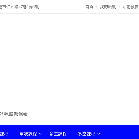
隆市仁五路47巷1弄1號
首頁
我的帳號
活動預告
部舒壓,臉部保養
課程-
單次課程
多堂課程-
多堂課程