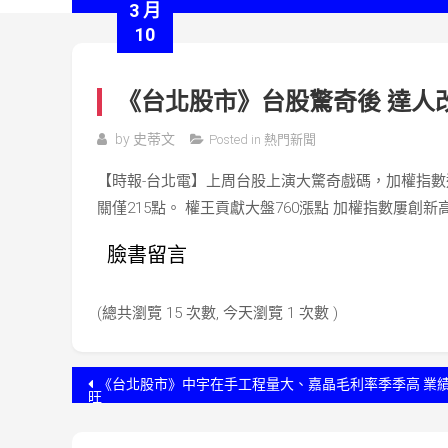
3 月
10
《台北股市》台股驚奇後 達人
by
史蒂文
Posted in
熱門新聞
【時報-台北電】上周台股上演大驚奇戲碼，加權指數連
關僅215點。 權王貢獻大盤760漲點 加權指數屢創新
臉書留言
(總共瀏覽 15 次數, 今天瀏覽 1 次數 )
文
《台北股市》中宇在手工程量大、嘉晶毛利率季季高 業
旺
章