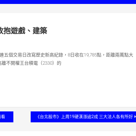
改抱遊戲、建築
五個交易日改寫歷史新高紀錄，8日收在19,785點，距離兩萬點大
高離不開權王台積電（2330）的
績看
《台北股市》上周19硬漢漲逾2成 三大法人各有所好