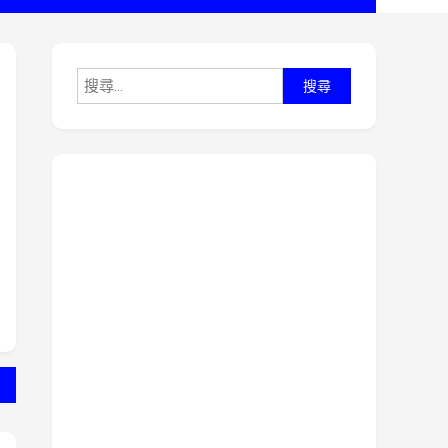
搜
尋
關
鍵
字: