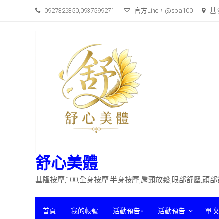
Skip
0927326350,0937599271
官方Line，@spa100
基
to
content
舒心美體
基隆按摩,100,全身按摩,半身按摩,肩頸放鬆,眼部舒壓,頭
首頁
我的帳號
活動預告-
活動預告
單次