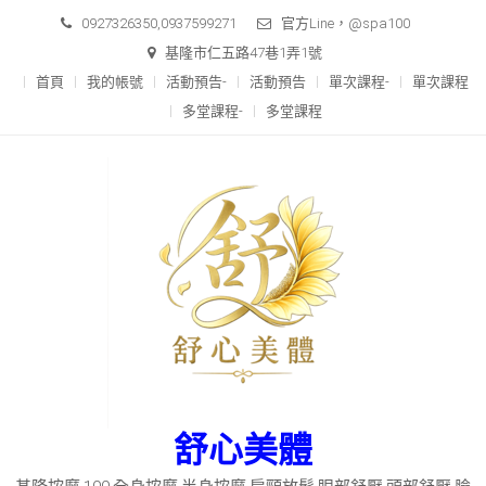
Skip
0927326350,0937599271
官方Line，@spa100
to
基隆市仁五路47巷1弄1號
content
首頁
我的帳號
活動預告-
活動預告
單次課程-
單次課程
多堂課程-
多堂課程
舒心美體