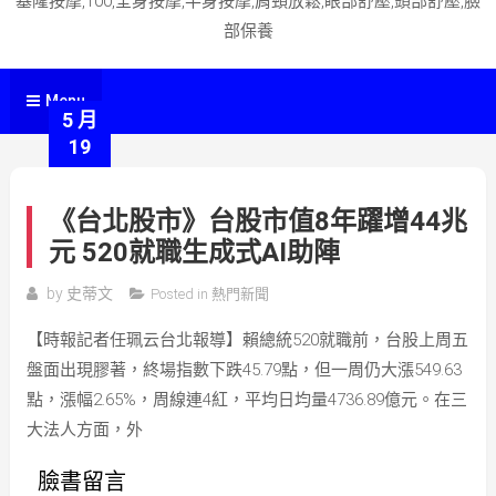
基隆按摩,100,全身按摩,半身按摩,肩頸放鬆,眼部舒壓,頭部舒壓,臉
部保養
Menu
5 月
19
《台北股市》台股市值8年躍增44兆
元 520就職生成式AI助陣
by
史蒂文
Posted in
熱門新聞
【時報記者任珮云台北報導】賴總統520就職前，台股上周五
盤面出現膠著，終場指數下跌45.79點，但一周仍大漲549.63
點，漲幅2.65%，周線連4紅，平均日均量4736.89億元。在三
大法人方面，外
臉書留言