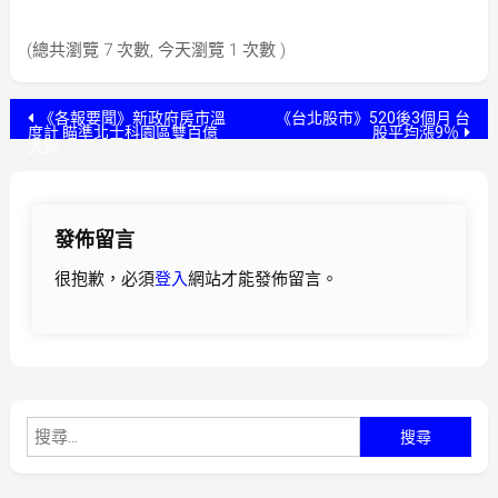
(總共瀏覽 7 次數, 今天瀏覽 1 次數 )
文
《各報要聞》新政府房市溫
《台北股市》520後3個月 台
度計 瞄準北士科園區雙百億
股平均漲9％
大案
章
導
發佈留言
覽
很抱歉，必須
登入
網站才能發佈留言。
搜
尋
關