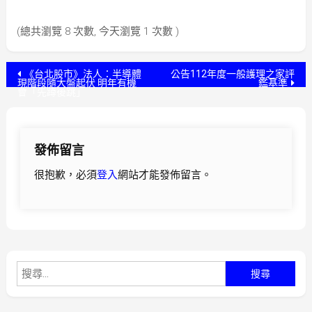
(總共瀏覽 8 次數, 今天瀏覽 1 次數 )
文
《台北股市》法人：半導體
公告112年度一般護理之家評
現階段隨大盤起伏 明年有機
鑑基準
會「先蹲後跳」
章
導
發佈留言
覽
很抱歉，必須
登入
網站才能發佈留言。
搜
尋
關