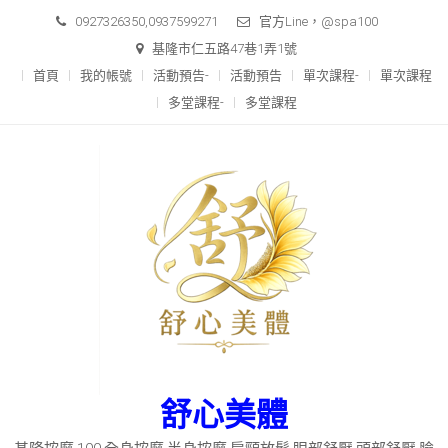
Skip
0927326350,0937599271
官方Line，@spa100
to
基隆市仁五路47巷1弄1號
content
首頁
我的帳號
活動預告-
活動預告
單次課程-
單次課程
多堂課程-
多堂課程
舒心美體