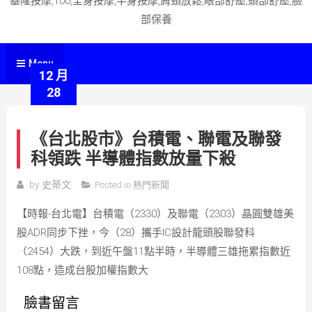
基隆按摩,100,全身按摩,半身按摩,肩頸放鬆,眼部舒壓,頭部舒壓,臉
部保養
Menu
12 月
28
《台北股市》台積電、聯電及聯發
科領跌 半導體指數放量下殺
by
史蒂文
Posted in
熱門新聞
【時報-台北電】台積電（2330）及聯電（2303）晶圓雙雄美
股ADR同步下挫，今（28）攜手IC設計龍頭股聯發科
（2454）大跌，到近午盤11點半時，半導體三雄拖累指數近
108點，造成台股加權指數大
臉書留言