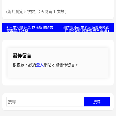
(總共瀏覽 5 次數, 今天瀏覽 1 次數 )
文
日本疫情升溫 林氏璧建議去
國防部潘道雄老師輔導基隆市
玩要帶症狀藥
民安9號演習狀況想定會議
章
導
發佈留言
覽
很抱歉，必須
登入
網站才能發佈留言。
搜
尋
關