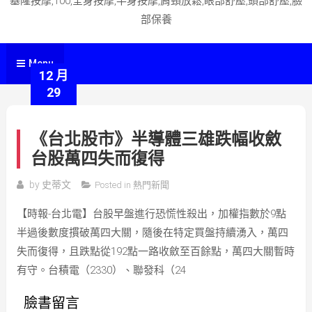
基隆按摩,100,全身按摩,半身按摩,肩頸放鬆,眼部舒壓,頭部舒壓,臉
部保養
Menu
12 月
29
《台北股市》半導體三雄跌幅收斂
台股萬四失而復得
by
史蒂文
Posted in
熱門新聞
【時報-台北電】台股早盤進行恐慌性殺出，加權指數於9點
半過後數度摜破萬四大關，隨後在特定買盤持續湧入，萬四
失而復得，且跌點從192點一路收斂至百餘點，萬四大關暫時
有守。台積電（2330）、聯發科（24
臉書留言