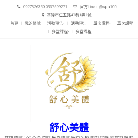
Skip
0927326350,0937599271
官方Line，@spa100
to
基隆市仁五路47巷1弄1號
content
首頁
我的帳號
活動預告-
活動預告
單次課程-
單次課程
多堂課程-
多堂課程
舒心美體