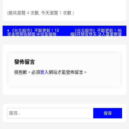
(總共瀏覽 4 次數, 今天瀏覽 1 次數 )
文
《台北股市》不斷更新！10
《台北股市》不斷更新！46
家金控營收開獎 中信金搶眼
檔8月營收登天 法人最愛壓寶
材料-KY
章
導
發佈留言
覽
很抱歉，必須
登入
網站才能發佈留言。
搜
尋
關