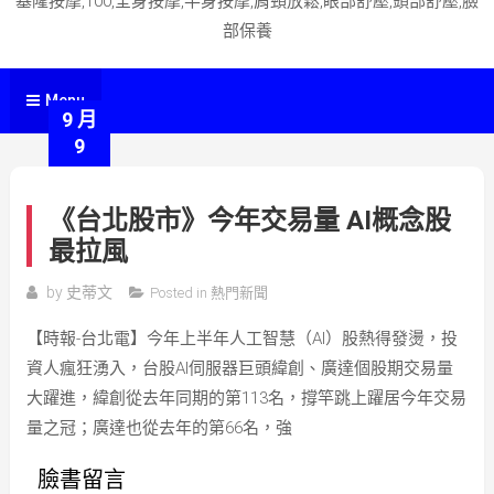
基隆按摩,100,全身按摩,半身按摩,肩頸放鬆,眼部舒壓,頭部舒壓,臉
部保養
Menu
9 月
9
《台北股市》今年交易量 AI概念股
最拉風
by
史蒂文
Posted in
熱門新聞
【時報-台北電】今年上半年人工智慧（AI）股熱得發燙，投
資人瘋狂湧入，台股AI伺服器巨頭緯創、廣達個股期交易量
大躍進，緯創從去年同期的第113名，撐竿跳上躍居今年交易
量之冠；廣達也從去年的第66名，強
臉書留言