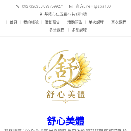
Skip
0927326350,0937599271
官方Line，@spa100
to
基隆市仁五路47巷1弄1號
content
首頁
我的帳號
活動預告-
活動預告
單次課程-
單次課程
多堂課程-
多堂課程
舒心美體