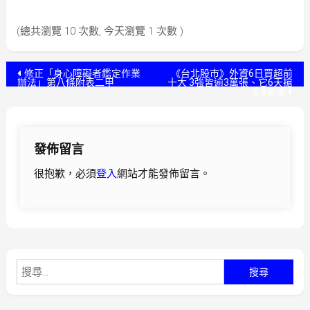
(總共瀏覽 10 次數, 今天瀏覽 1 次數 )
文
修正「身心障礙者鑑定作業
《台北股市》外資6日買超前
辦法」第八條附表二甲
十大 3強皆逾3萬張、它6天搶
8.6萬張
章
導
發佈留言
覽
很抱歉，必須
登入
網站才能發佈留言。
搜
尋
關