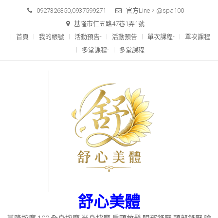
Skip
0927326350,0937599271
官方Line，@spa100
to
基隆市仁五路47巷1弄1號
content
首頁
我的帳號
活動預告-
活動預告
單次課程-
單次課程
多堂課程-
多堂課程
舒心美體