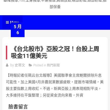
基隆按摩,100,全身按摩,半身按摩,肩頸放鬆,眼部舒壓,頭部舒壓,臉
部保養
Menu
5 月
6
《台北股市》亞股之冠！台股上周
吸金11億美元
by
史蒂文
Posted in
熱門新聞
【時報記者任珮云台北報導】美國聯準會主席鮑爾排除升息
可能性，加上美國4月非農就業數據疲軟，提振市場情緒，美
股主要指數上周收紅。不過，新興亞股上周表現相對平淡，
大多維持在平盤整理；另從資金流向來看，外資
臉書留言