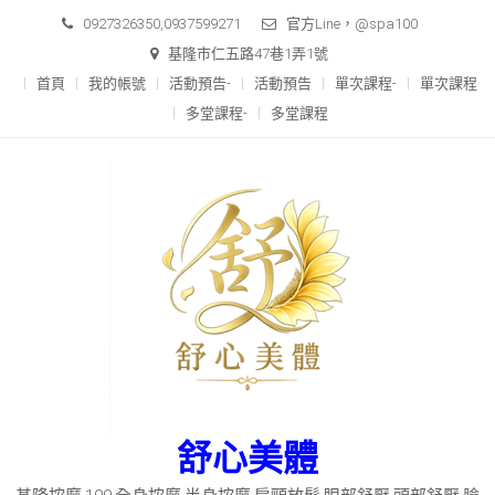
Skip
0927326350,0937599271
官方Line，@spa100
to
基隆市仁五路47巷1弄1號
content
首頁
我的帳號
活動預告-
活動預告
單次課程-
單次課程
多堂課程-
多堂課程
舒心美體