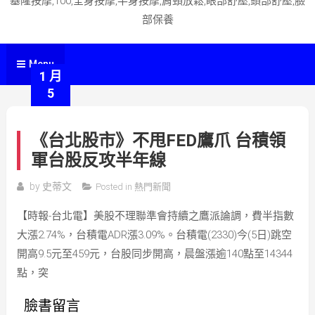
基隆按摩,100,全身按摩,半身按摩,肩頸放鬆,眼部舒壓,頭部舒壓,臉
部保養
Menu
1 月
5
《台北股市》不甩FED鷹爪 台積領
軍台股反攻半年線
by
史蒂文
Posted in
熱門新聞
【時報-台北電】美股不理聯準會持續之鷹派論調，費半指數
大漲2.74%，台積電ADR漲3.09%。台積電(2330)今(5日)跳空
開高9.5元至459元，台股同步開高，晨盤漲逾140點至14344
點，突
臉書留言