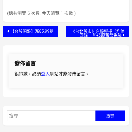
(總共瀏覽 6 次數, 今天瀏覽 1 次數 )
文
【台股開盤】漲85.99點
《台北股市》台股迎接「均值
回歸」 科技股奮發兔強
章
導
發佈留言
覽
很抱歉，必須
登入
網站才能發佈留言。
搜
尋
關