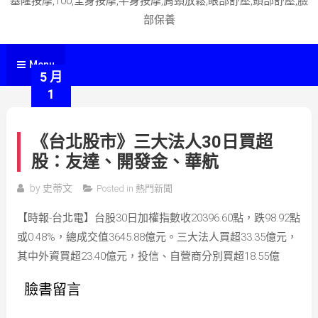
基隆按摩,100,全身按摩,半身按摩,肩頸放鬆,眼部舒壓,頭部舒壓,臉
部保養
Menu
5 月
1
《台北股市》三大法人30日買超
股：友達、開發金、華航
by
史蒂文
Posted in
熱門新聞
【時報-台北電】台股30日加權指數收20396.60點，跌98.92點
或0.48%，總成交值3645.88億元。三大法人買超33.35億元，
其中外資買超23.40億元，投信、自營商分別買超18.55億
臉書留言