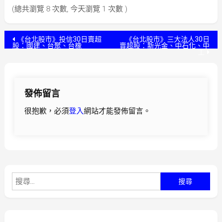
(總共瀏覽 8 次數, 今天瀏覽 1 次數 )
文
《台北股市》投信30日賣超
《台北股市》三大法人30日
股：國建、台聚、台橡
賣超股：新光金、中石化、中
工
章
導
發佈留言
覽
很抱歉，必須
登入
網站才能發佈留言。
搜
尋
關
鍵