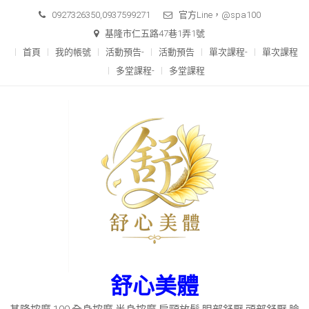
Skip
0927326350,0937599271
官方Line，@spa100
to
基隆市仁五路47巷1弄1號
content
首頁
我的帳號
活動預告-
活動預告
單次課程-
單次課程
多堂課程-
多堂課程
舒心美體