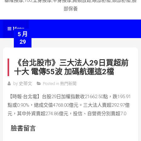
基隆按摩,100,全身按摩,半身按摩,肩頸放鬆,眼部舒壓,頭部舒壓,臉
部保養
Menu
5 月
29
《台北股市》三大法人29日買超前
十大 電傳55波 加碼航運這2檔
by
史蒂文
Posted in
熱門新聞
【時報-台北電】台股29日加權指數收21662.50點，跌195.91
點或0.90%，總成交值4768.00億元。三大法人賣超292.97億
元，其中外資賣超274.86億元，投信、自營商分別賣超7.0
臉書留言