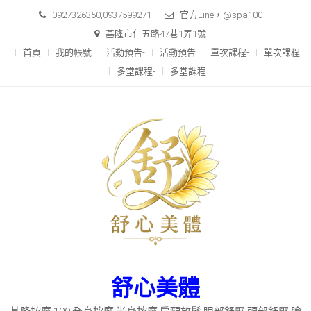
Skip
0927326350,0937599271
官方Line，@spa100
to
基隆市仁五路47巷1弄1號
content
首頁
我的帳號
活動預告-
活動預告
單次課程-
單次課程
多堂課程-
多堂課程
舒心美體