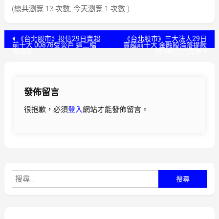
(總共瀏覽 13 次數, 今天瀏覽 1 次數 )
文
《台北股市》投信29日賣超
《台北股市》三大法人29日
前十大 00878受災戶 這二檔
賣超前十大 金融股淪落提款
繼續砍
機 5檔刀刀見骨
章
導
發佈留言
覽
很抱歉，必須
登入
網站才能發佈留言。
搜
尋
關
鍵