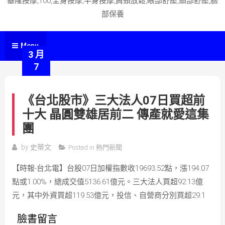
基隆按摩,100,全身按摩,半身按摩,肩頸放鬆,眼部舒壓,頭部舒壓,臉
部保養
Menu
3 月
7
《台北股市》三大法人07日買超前
十大 晶圓雙雄居前二 傳產就愛這集
團
by
史蒂文
Posted in
熱門新聞
【時報-台北電】台股07日加權指數收19693.52點，漲194.07
點或1.00%，總成交值5136.61億元。三大法人買超92.13億
元，其中外資買超119.53億元，投信、自營商分別買超29.1
臉書留言