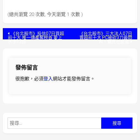
(總共瀏覽 20 次數, 今天瀏覽 1 次數 )
文
《台北股市》投信07日買超
《台北股市》三大法人07日
前十大 唯一傳產奪榜首 愛上
賣超前十大 PC被砍3刀最悶
水手13買
AI、雙虎也逆風
章
導
發佈留言
覽
很抱歉，必須
登入
網站才能發佈留言。
搜
尋
關