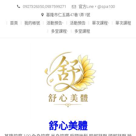
Skip
0927326350,0937599271
官方Line，@spa100
to
基隆市仁五路47巷1弄1號
content
首頁
我的帳號
活動預告-
活動預告
單次課程-
單次課程
多堂課程-
多堂課程
舒心美體