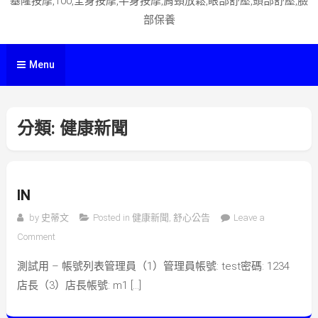
基隆按摩,100,全身按摩,半身按摩,肩頸放鬆,眼部舒壓,頭部舒壓,臉
部保養
Menu
分類:
健康新聞
IN
by
史蒂文
Posted in
健康新聞
,
舒心公告
Leave a
on in
Comment
測試用 – 帳號列表管理員（1）管理員帳號: test密碼: 1234
店長（3）店長帳號: m1 […]