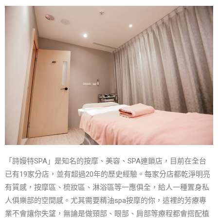
「詩嫚特
SPA
」是知名的按摩、美容、
SPA
連鎖店，目前在全台
已有
19
家分店，並有超過
20
年的歷史經驗。每家分店都乾淨明亮
有質感，按摩區、梳妝區、淋浴區等一應俱全，給人一種置身私
人俱樂部的空間感。尤其需要精油
spa
按摩的你，這裡的芳療專
業不會讓你失望，無論是做頸部、眼部、肩部等療程都會搭配植