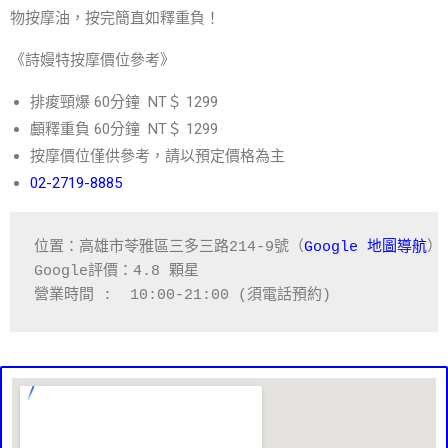
物按摩油，按完簡直如釋重負！
《詩嫚特按摩價位參考》
排痠頸爆 60分鐘 NT＄ 1299
顱釋重負 60分鐘 NT＄ 1299
按摩價位僅供參考，請以預定價格為主
02-2719-8885
位置：高雄市苓雅區三多三路
214-9
號（
Google 
地圖導航
）
Google
評價：
4.8 
顆星
營業時間 :  10:00-21:00 (須電話預約)