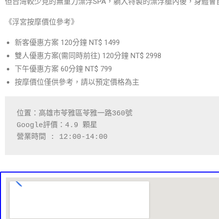
但台灣較少見的無重力漂浮
SPA
，躺入特製的漂浮艙內後，身體會
《浮宮按摩價位參考》
新客優惠方案 120分鐘 NT$ 1499
雙人優惠方案(需同時前往) 120分鐘 NT$ 2998
下午優惠方案 60分鐘 NT$ 799
按摩價位僅供參考，請以預定價格為主
位置：高雄市苓雅區苓雅一路
360
號
Google
評價：
4.9 
顆星
營業時間 : 12:00-14:00