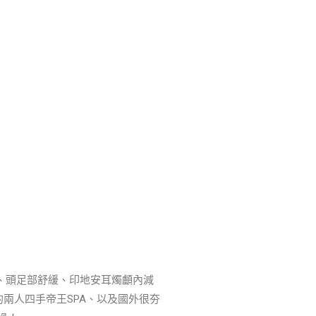
、頭足部舒緩、印地安耳燭顱內減
的兩人四手帝王
SPA
、以及國外很夯