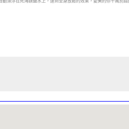
自動漂浮在死海鎂鹽水上，達到全身放鬆的效果，愛美的你千萬別錯