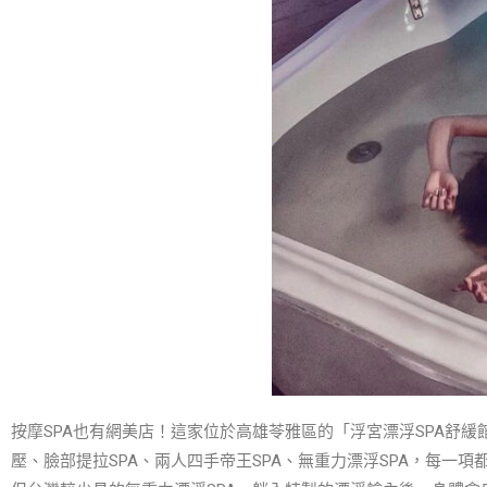
按摩
SPA
也有網美店！這家位於高雄苓雅區的「浮宮漂浮
SPA
舒緩
壓、臉部提拉
SPA
、兩人四手帝王
SPA
、無重力漂浮
SPA
，每一項