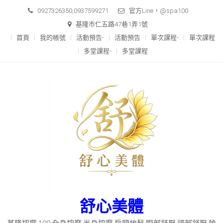
Skip
0927326350,0937599271
官方Line，@spa100
to
基隆市仁五路47巷1弄1號
content
首頁
我的帳號
活動預告-
活動預告
單次課程-
單次課程
多堂課程-
多堂課程
舒心美體