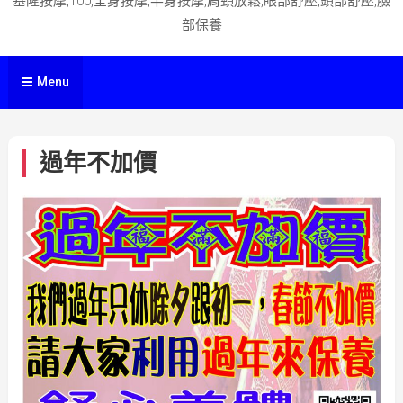
基隆按摩,100,全身按摩,半身按摩,肩頸放鬆,眼部舒壓,頭部舒壓,臉
部保養
Menu
過年不加價