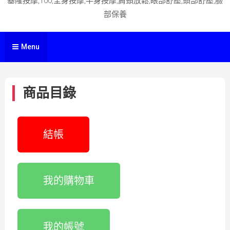
基隆按摩,100,全身按摩,半身按摩,肩頸放鬆,眼部舒壓,頭部舒壓,臉
部保養
Menu
商品目錄
結帳
我的購物車
我的帳號