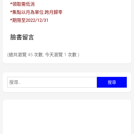
*領取需低消
*集點以月為單位.跨月歸零
*期限至2022/12/31
臉書留言
(總共瀏覽 45 次數, 今天瀏覽 1 次數 )